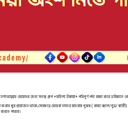
লাহ মেয়েদের জন্য সতন্ত্র গ্রুপ +মহিলা উস্তাযা+ পরিপূর্ণ পর্দা রক্ষা করে ভবিষ্যতে কো
করার খুব প্রয়োজন থাকে,সেক্ষেত্রে মেয়েরা তাদের মাহরাম পুরুষ ( বাবা/ছেলে/পুত্র/ স্বা
 করতে পারবে।