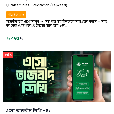
Quran Studies
• Recitation (Tajweed)
•
শীঘ্রই আসছে
তাজবীদ ঠিক রেখে সম্পূর্ণ ৩০ তম পারা সাবলীলভাবে তিলাওয়াত করুন — আর
নয় থেমে থেমে পড়া।🕙 ক্লাসের সময়: রাত ৯টা...
৳ 490
৳
লাইভ
এসো তাজবীদ শিখি - ৪১