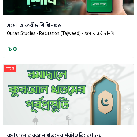
এসো তাজবীদ শিখি- ৩৬
Quran Studies
• Recitation (Tajweed)
• এসো তাজবীদ শিখি
৳ 0
লাইভ
রমাদ্বানে কুরআন খতমের পূর্বপ্রস্তুতি: ব্যাচ-১