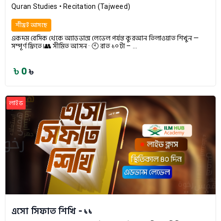
Quran Studies
• Recitation (Tajweed)
শীঘ্রই আসছে
একদম বেসিক থেকে অ্যাডভান্স লেভেল পর্যন্ত কুরআন তিলাওয়াত শিখুন —
সম্পূর্ণ ফ্রিতে।👥 সীমিত আসন · 🕙 রাত ১০টা – ...
৳ 0
৳
লাইভ
এসো সিফাত শিখি - ১১