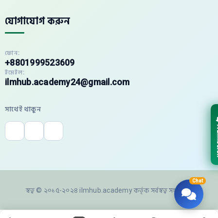
যোগাযোগ করুন
ফোন:
+8801999523609
ইমেইল:
ilmhub.academy24@gmail.com
সাথেই থাকুন
Adm
Chat
স্বত্ব © ২০১৫-২০২৪ ilmhub.academy কর্তৃক সর্বস্বত্ব সংরক্ষিত