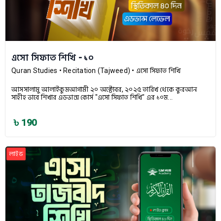
এসো সিফাত শিখি - ১০
Quran Studies
• Recitation (Tajweed)
• এসো সিফাত শিখি
আসসালামু আলাইকুমআগামী ২০ অক্টোবর, ২০২৫ তারিখ থেকে কুরআন
সাহীহ ভাবে শিখার এডভান্স কোর্স "এসো সিফাত শিখি" এর ১০ম...
৳ 190
লাইভ