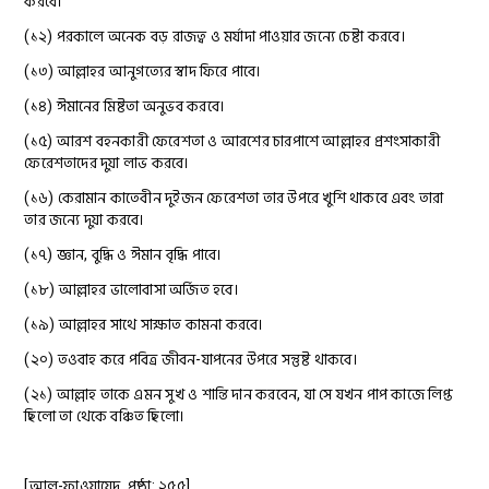
করবে।
(১২) পরকালে অনেক বড় রাজত্ব ও মর্যাদা পাওয়ার জন্যে চেষ্টা করবে।
(১৩) আল্লাহর আনুগত্যের স্বাদ ফিরে পাবে।
(১৪) ঈমানের মিষ্টতা অনুভব করবে।
(১৫) আরশ বহনকারী ফেরেশতা ও আরশের চারপাশে আল্লাহর প্রশংসাকারী
ফেরেশতাদের দুয়া লাভ করবে।
(১৬) কেরামান কাতেবীন দুইজন ফেরেশতা তার উপরে খুশি থাকবে এবং তারা
তার জন্যে দুয়া করবে।
(১৭) জ্ঞান, বুদ্ধি ও ঈমান বৃদ্ধি পাবে।
(১৮) আল্লাহর ভালোবাসা অর্জিত হবে।
(১৯) আল্লাহর সাথে সাক্ষাত কামনা করবে।
(২০) তওবাহ করে পবিত্র জীবন-যাপনের উপরে সন্তুষ্ট থাকবে।
(২১) আল্লাহ তাকে এমন সুখ ও শান্তি দান করবেন, যা সে যখন পাপ কাজে লিপ্ত
ছিলো তা থেকে বঞ্চিত ছিলো।
[আল-ফাওয়ায়েদ, পৃষ্ঠা: ২৫৫]