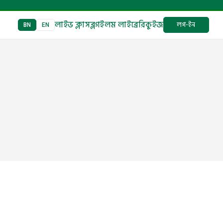
লাইভ ক্লাস
ব্লগ
ইলম লাইব্রেরি
কুইজ
লগ-ইন
BN
EN