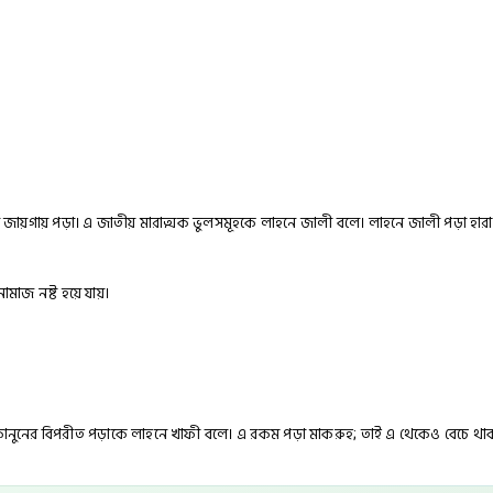
ায়গায় পড়া। এ জাতীয় মারাত্মক ভুলসমূহকে লাহনে জালী বলে। লাহনে জালী পড়া হারা
মাজ নষ্ট হয়ে যায়।
িয়ম-কানুনের বিপরীত পড়াকে লাহনে খাফী বলে। এ রকম পড়া মাকরুহ; তাই এ থেকেও বেচে থা