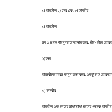
১) তারতীল ২) হদর এবং ৩) তাদবীর।
১) তারতীল
মদ ও গুন্নাহ পরিপূর্ণভাবে আদায় করে, ধীর- স্থীরে
২)হদর
তাজবীদের নিয়ম কানুন রক্ষা করে, একটু দ্রুত কোর
৩) তাদবীর
তারতীল এবং হদরের মাঝামাঝি ধরনের পড়াকে তাদবীর