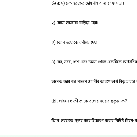
উত্তর: ১) এক হরফের জায়গায় অন্য হরফ পড়া।
২) কোন হরফকে বাড়িয়ে দেয়া।
৩) কোন হরফকে কমিয়ে দেয়া।
৪) যের, যবর, পেশ এবং জযম থেকে একটিকে অপরটির জ
অনেক জায়গায় লাহনে জালীর কারণে অর্থ বিকৃত হয়ে না
প্রশ্ন: লাহনে খাফী কাকে বলে এবং এর হুকুম কি?
উত্তর: হরফকে সুন্দর করে উচ্চারণ করার নির্দিষ্ট ন